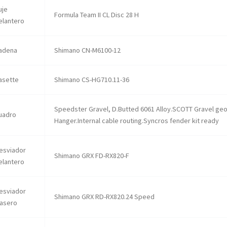
uje
Formula Team II CL Disc 28 H
elantero
adena
Shimano CN-M6100-12
asette
Shimano CS-HG710.11-36
Speedster Gravel, D.Butted 6061 Alloy.SCOTT Gravel ge
uadro
Hanger.Internal cable routing.Syncros fender kit ready
esviador
Shimano GRX FD-RX820-F
elantero
esviador
Shimano GRX RD-RX820.24 Speed
rasero