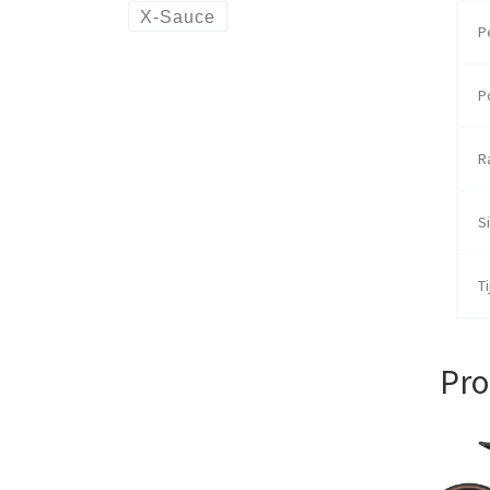
X-Sauce
P
P
R
Si
Ti
Pro