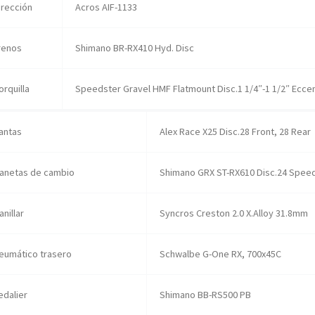
irección
Acros AIF-1133
renos
Shimano BR-RX410 Hyd. Disc
orquilla
Speedster Gravel HMF Flatmount Disc.1 1/4″-1 1/2″ Eccen
lantas
Alex Race X25 Disc.28 Front, 28 Rear
anetas de cambio
Shimano GRX ST-RX610 Disc.24 Spee
anillar
Syncros Creston 2.0 X.Alloy 31.8mm
eumático trasero
Schwalbe G-One RX, 700x45C
edalier
Shimano BB-RS500 PB