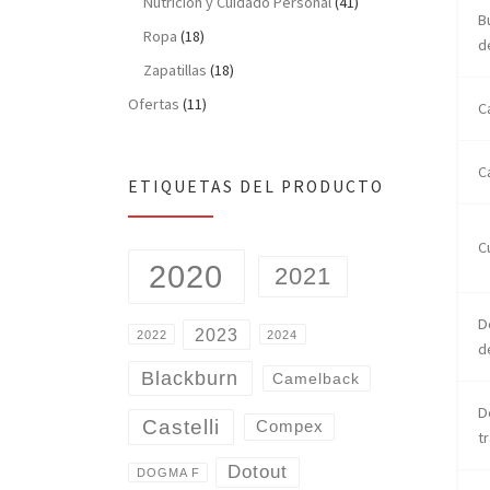
Nutrición y Cuidado Personal
(41)
B
Ropa
(18)
d
Zapatillas
(18)
Ofertas
(11)
C
C
ETIQUETAS DEL PRODUCTO
C
2020
2021
D
2023
2022
2024
d
Blackburn
Camelback
D
Castelli
Compex
t
Dotout
DOGMA F