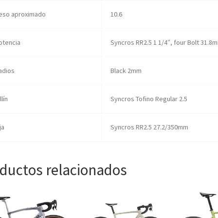
eso aproximado
10.6
otencia
Syncros RR2.5 1 1/4″, four Bolt 31.8
adios
Black 2mm
llín
Syncros Tofino Regular 2.5
ja
Syncros RR2.5 27.2/350mm
ductos relacionados