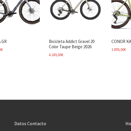
 GR
Bicicleta Addict Gravel 20
CONOR KA
Color Taupe Beige 2026
0
€
1.899,00
€
4.249,00
€
Datos Contacto
Ho