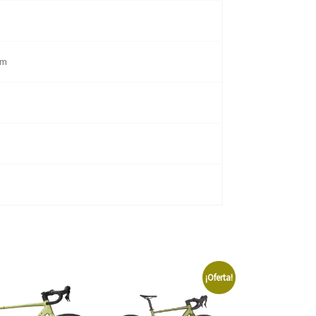
mm
¡Oferta!