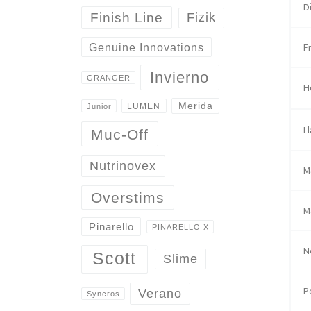
D
Finish Line
Fizik
Genuine Innovations
F
Invierno
GRANGER
H
Merida
LUMEN
Junior
L
Muc-Off
Nutrinovex
M
Overstims
M
Pinarello
PINARELLO X
N
Scott
Slime
P
Verano
Syncros